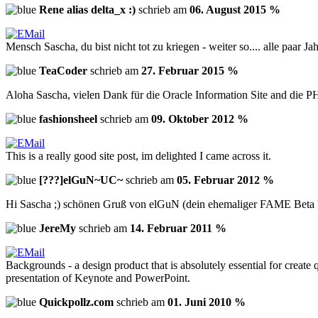
Rene alias delta_x :)
schrieb am
06. August 2015 %
Mensch Sascha, du bist nicht tot zu kriegen - weiter so.... alle paar J
TeaCoder
schrieb am
27. Februar 2015 %
Aloha Sascha, vielen Dank für die Oracle Information Site and die P
fashionsheel
schrieb am
09. Oktober 2012 %
This is a really good site post, im delighted I came across it.
[???]elGuN~UC~
schrieb am
05. Februar 2012 %
Hi Sascha ;) schönen Gruß von elGuN (dein ehemaliger FAME Beta '
JereMy
schrieb am
14. Februar 2011 %
Backgrounds - a design product that is absolutely essential for crea
presentation of Keynote and PowerPoint.
Quickpollz.com
schrieb am
01. Juni 2010 %