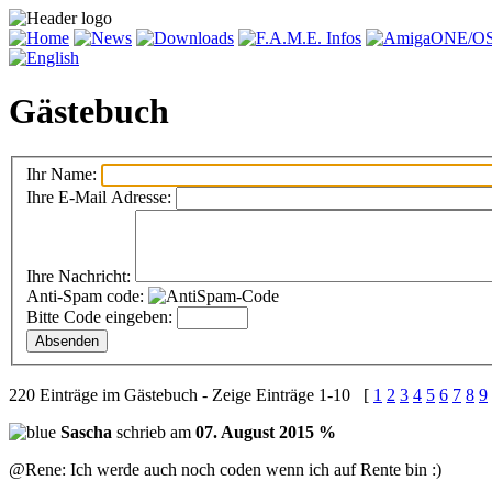
Gästebuch
Ihr Name:
Ihre E-Mail Adresse:
Ihre Nachricht:
Anti-Spam code:
Bitte Code eingeben:
220 Einträge im Gästebuch - Zeige Einträge 1-10 [
1
2
3
4
5
6
7
8
9
Sascha
schrieb am
07. August 2015 %
@Rene: Ich werde auch noch coden wenn ich auf Rente bin :)